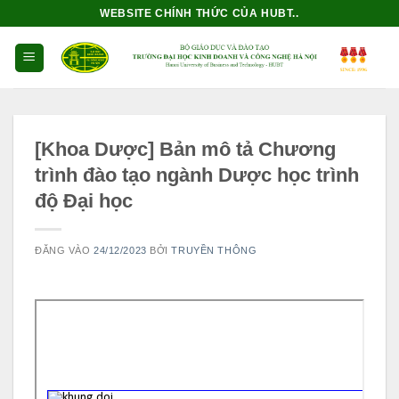
Bỏ
WEBSITE CHÍNH THỨC CỦA HUBT..
qua
nội
dung
[Khoa Dược] Bản mô tả Chương
trình đào tạo ngành Dược học trình
độ Đại học
ĐĂNG VÀO
24/12/2023
BỞI
TRUYỀN THÔNG