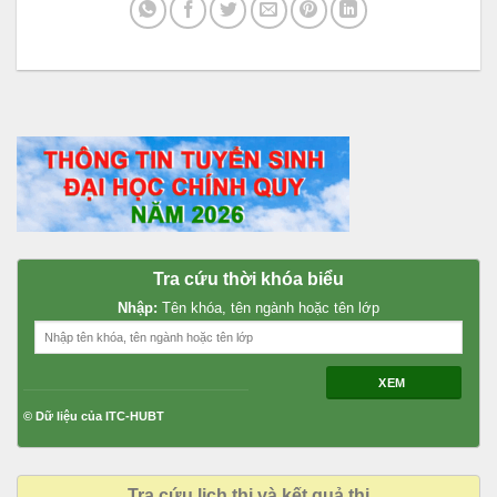
Tra cứu thời khóa biểu
Nhập:
Tên khóa, tên ngành hoặc tên lớp
XEM
© Dữ liệu của ITC-HUBT
Tra cứu lịch thi và kết quả thi