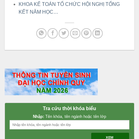
KHOA KẾ TOÁN TỔ CHỨC HỘI NGHỊ TỔNG
KẾT NĂM HỌC…
Tra cứu thời khóa biểu
Nhập:
Tên khóa, tên ngành hoặc tên lớp
XEM