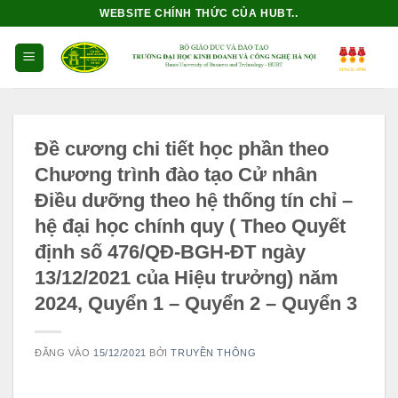
Bỏ
WEBSITE CHÍNH THỨC CỦA HUBT..
qua
nội
dung
Đề cương chi tiết học phần theo
Chương trình đào tạo Cử nhân
Điều dưỡng theo hệ thống tín chỉ –
hệ đại học chính quy ( Theo Quyết
định số 476/QĐ-BGH-ĐT ngày
13/12/2021 của Hiệu trưởng) năm
2024, Quyển 1 – Quyển 2 – Quyển 3
ĐĂNG VÀO
15/12/2021
BỞI
TRUYỀN THÔNG