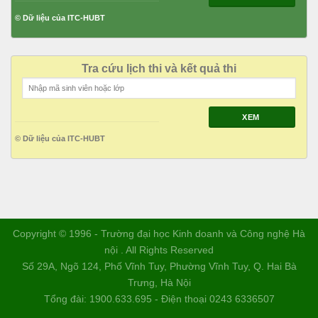
© Dữ liệu của ITC-HUBT
Tra cứu lịch thi và kết quả thi
XEM
© Dữ liệu của ITC-HUBT
Copyright © 1996 - Trường đại học Kinh doanh và Công nghệ Hà
nội . All Rights Reserved
Số 29A, Ngõ 124, Phố Vĩnh Tuy, Phường Vĩnh Tuy, Q. Hai Bà
Trưng, Hà Nội
Tổng đài: 1900.633.695 - Điện thoại 0243 6336507