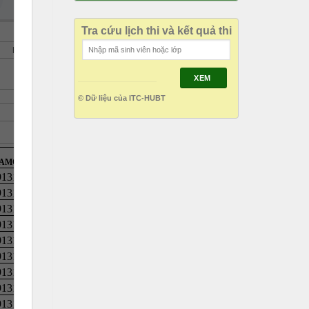
Tra cứu lịch thi và kết quả thi
XEM
© Dữ liệu của ITC-HUBT