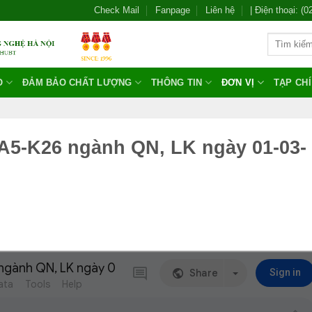
Check Mail
Fanpage
Liên hệ
| Điện thoại: (
O
ĐẢM BẢO CHẤT LƯỢNG
THÔNG TIN
ĐƠN VỊ
TẠP CH
HA5-K26 ngành QN, LK ngày 01-03-