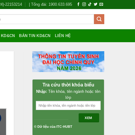
024)-22153214
| Tổng đài: 1900.633.695
Í KD&CN
BẢN TIN KD&CN
LIÊN HỆ
Tra cứu thời khóa biểu
Nhập:
Tên khóa, tên ngành hoặc tên
lớp
XEM
© Dữ liệu của ITC-HUBT