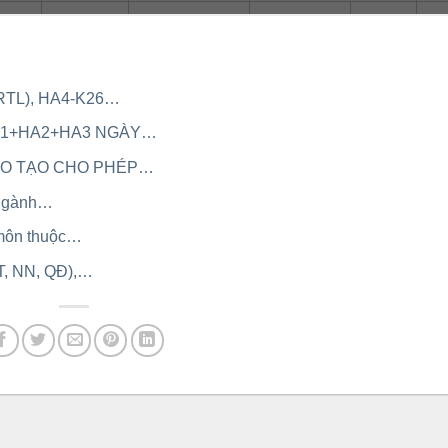
 TRTL), HA4-K26…
HA1+HA2+HA3 NGÀY…
ÀO TẠO CHO PHÉP…
c ngành…
c môn thuộc…
CT, NN, QĐ),…