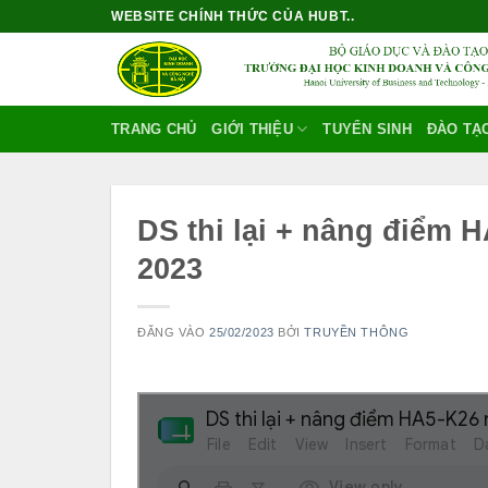
Bỏ
WEBSITE CHÍNH THỨC CỦA HUBT..
qua
nội
dung
TRANG CHỦ
GIỚI THIỆU
TUYỂN SINH
ĐÀO TẠ
DS thi lại + nâng điểm 
2023
ĐĂNG VÀO
25/02/2023
BỞI
TRUYỀN THÔNG