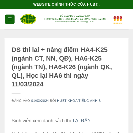
Bỏ
WEBSITE CHÍNH THỨC CỦA HUBT..
qua
nội
dung
DS thi lai + nâng điểm HA4-K25
(ngành CT, NN, QĐ), HA6-K25
(ngành TN), HA6-K26 (ngành QK,
QL), Học lại HA6 thi ngày
11/03/2024
ĐĂNG VÀO
01/03/2024
BỞI
HUBT KHOA TIẾNG ANH B
Sinh viên xem danh sách thi
TẠI ĐÂY