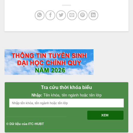
Tra cứu thời khóa biểu
Nhập:
Tên khóa, tên ngành hoặc tên lớp
XEM
© Dữ liệu của ITC-HUBT