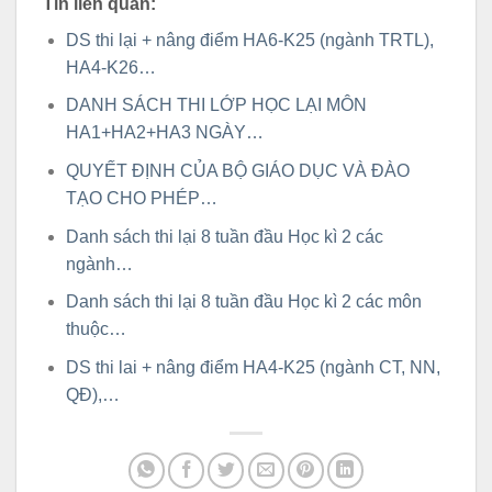
Tin liên quan:
DS thi lại + nâng điểm HA6-K25 (ngành TRTL),
HA4-K26…
DANH SÁCH THI LỚP HỌC LẠI MÔN
HA1+HA2+HA3 NGÀY…
QUYẾT ĐỊNH CỦA BỘ GIÁO DỤC VÀ ĐÀO
TẠO CHO PHÉP…
Danh sách thi lại 8 tuần đầu Học kì 2 các
ngành…
Danh sách thi lại 8 tuần đầu Học kì 2 các môn
thuộc…
DS thi lai + nâng điểm HA4-K25 (ngành CT, NN,
QĐ),…