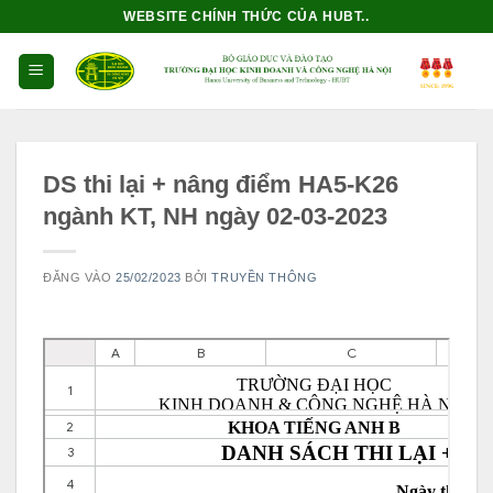
Bỏ
WEBSITE CHÍNH THỨC CỦA HUBT..
qua
nội
dung
DS thi lại + nâng điểm HA5-K26
ngành KT, NH ngày 02-03-2023
ĐĂNG VÀO
25/02/2023
BỞI
TRUYỀN THÔNG