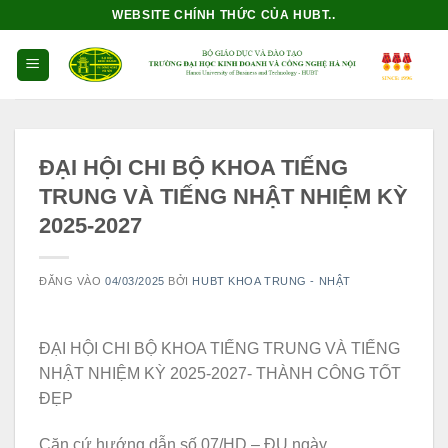
Bỏ
WEBSITE CHÍNH THỨC CỦA HUBT..
qua
nội
dung
ĐẠI HỘI CHI BỘ KHOA TIẾNG
TRUNG VÀ TIẾNG NHẬT NHIỆM KỲ
2025-2027
ĐĂNG VÀO
04/03/2025
BỞI
HUBT KHOA TRUNG - NHẬT
ĐẠI HỘI CHI BỘ KHOA TIẾNG TRUNG VÀ TIẾNG
NHẬT NHIỆM KỲ 2025-2027- THÀNH CÔNG TỐT
ĐẸP
Căn cứ hướng dẫn số 07/HD – ĐU ngày