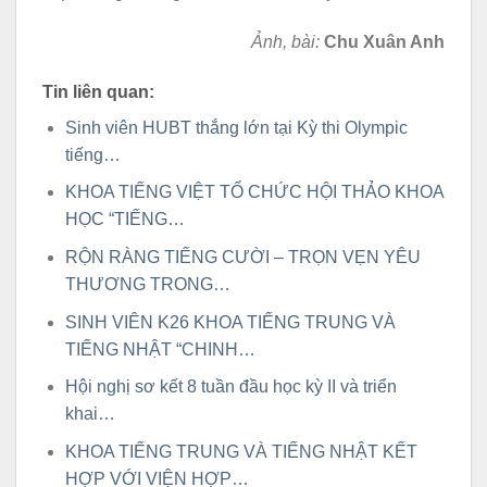
Ảnh, bài:
Chu Xuân Anh
Tin liên quan:
Sinh viên HUBT thắng lớn tại Kỳ thi Olympic
tiếng…
KHOA TIẾNG VIỆT TỔ CHỨC HỘI THẢO KHOA
HỌC “TIẾNG…
RỘN RÀNG TIẾNG CƯỜI – TRỌN VẸN YÊU
THƯƠNG TRONG…
SINH VIÊN K26 KHOA TIẾNG TRUNG VÀ
TIẾNG NHẬT “CHINH…
Hội nghị sơ kết 8 tuần đầu học kỳ II và triển
khai…
KHOA TIẾNG TRUNG VÀ TIẾNG NHẬT KẾT
HỢP VỚI VIỆN HỢP…