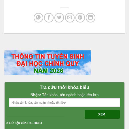
Tra cứu thời khóa biểu
Nhập:
Tên khóa, tên ngành hoặc tên lớp
XEM
© Dữ liệu của ITC-HUBT