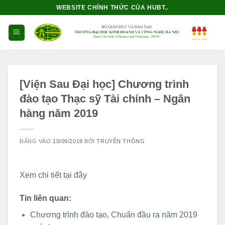
Bỏ
WEBSITE CHÍNH THỨC CỦA HUBT..
qua
nội
dung
[Viện Sau Đại học] Chương trình
đào tạo Thạc sỹ Tài chính – Ngân
hàng năm 2019
ĐĂNG VÀO
10/09/2019
BỞI
TRUYỀN THÔNG
Xem chi tiết tại đây
Tin liên quan:
Chương trình đào tạo, Chuẩn đầu ra năm 2019