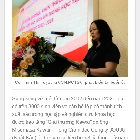
Cô Trịnh Thị Tuyết- GVCN.PCTSV phát biểu tại buổi lễ.
Song song với đó, từ năm 2002 đến năm 2021, đã
có trên 3000 sinh viên và cán bộ lớp có thành tích
xuất sắc trong học tập và nghiên cứu khoa học
được trao tặng “Giải thưởng Kawai” do ông
Misumasa Kawai – Tổng Giám đốc Công ty JOUJU
(Nhật Bản) tài trợ, với số tiền hơn 3 tỷ đồng. Từ năm