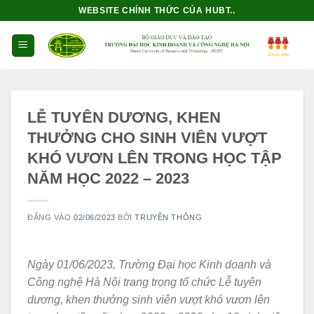
Bỏ
WEBSITE CHÍNH THỨC CỦA HUBT..
qua
nội
dung
LỄ TUYÊN DƯƠNG, KHEN
THƯỞNG CHO SINH VIÊN VƯỢT
KHÓ VƯƠN LÊN TRONG HỌC TẬP
NĂM HỌC 2022 – 2023
ĐĂNG VÀO
02/06/2023
BỞI
TRUYỀN THÔNG
Ngày 01/06/2023, Trường Đại học Kinh doanh và
Công nghệ Hà Nội trang trọng tổ chức Lễ tuyên
dương, khen thưởng sinh viên vượt khó vươn lên