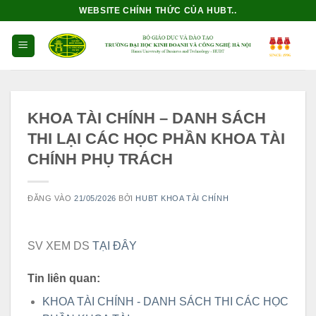
Bỏ
WEBSITE CHÍNH THỨC CỦA HUBT..
qua
nội
dung
KHOA TÀI CHÍNH – DANH SÁCH
THI LẠI CÁC HỌC PHẦN KHOA TÀI
CHÍNH PHỤ TRÁCH
ĐĂNG VÀO
21/05/2026
BỞI
HUBT KHOA TÀI CHÍNH
SV XEM DS
TẠI ĐÂY
Tin liên quan:
KHOA TÀI CHÍNH - DANH SÁCH THI CÁC HỌC