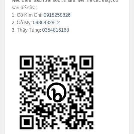
Nếu danh sách sai sót, thí sinh liên hệ các thầy, cô
sau để sửa:
1. Cô Kim Chi:
0918258826
2. Cô My:
0986482912
3. Thầy Tùng:
0354816168