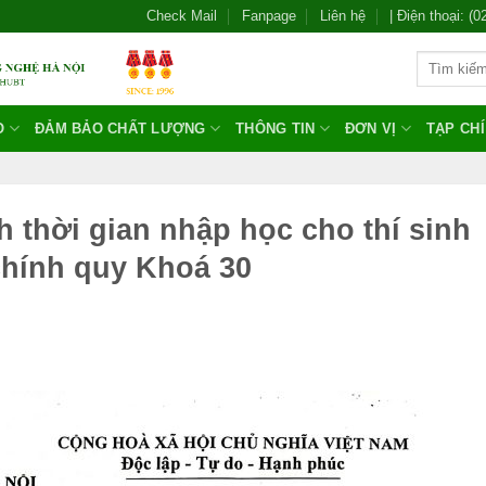
Check Mail
Fanpage
Liên hệ
| Điện thoại: (
O
ĐẢM BẢO CHẤT LƯỢNG
THÔNG TIN
ĐƠN VỊ
TẠP CH
h thời gian nhập học cho thí sinh
chính quy Khoá 30