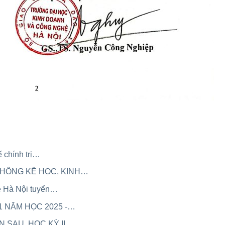
ế chính trị…
 THỐNG KÊ HỌC, KINH…
ệ Hà Nội tuyển…
1 NĂM HỌC 2025 -…
 SAU, HỌC KỲ II,…