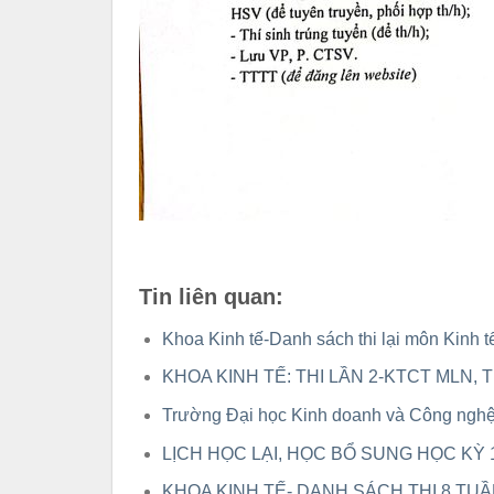
Tin liên quan:
Khoa Kinh tế-Danh sách thi lại môn Kinh t
KHOA KINH TẾ: THI LẦN 2-KTCT MLN,
Trường Đại học Kinh doanh và Công ngh
LỊCH HỌC LẠI, HỌC BỔ SUNG HỌC KỲ 
KHOA KINH TẾ- DANH SÁCH THI 8 TUẦN