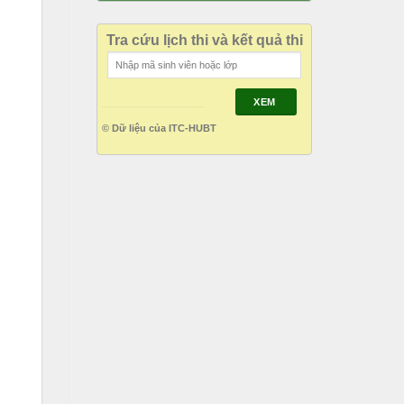
Tra cứu lịch thi và kết quả thi
XEM
© Dữ liệu của ITC-HUBT