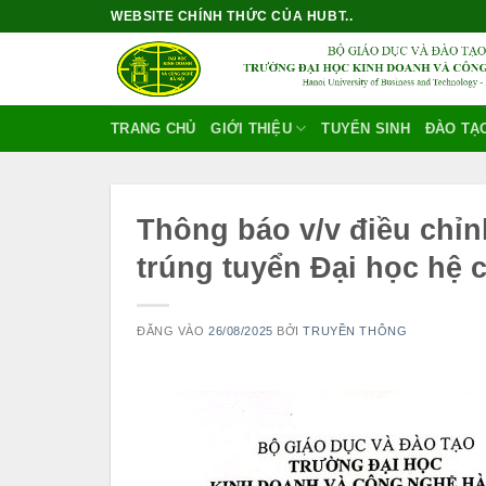
Bỏ
WEBSITE CHÍNH THỨC CỦA HUBT..
qua
nội
dung
TRANG CHỦ
GIỚI THIỆU
TUYỂN SINH
ĐÀO TẠ
Thông báo v/v điều chỉn
trúng tuyển Đại học hệ 
ĐĂNG VÀO
26/08/2025
BỞI
TRUYỀN THÔNG