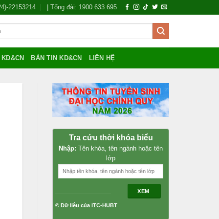
024)-22153214
| Tổng đài: 1900.633.695
Í KD&CN
BẢN TIN KD&CN
LIÊN HỆ
Tra cứu thời khóa biểu
Nhập:
Tên khóa, tên ngành hoặc tên
lớp
XEM
© Dữ liệu của ITC-HUBT