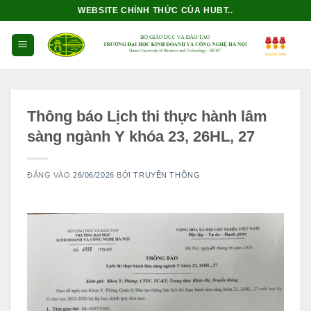
Bỏ
WEBSITE CHÍNH THỨC CỦA HUBT..
qua
nội
dung
Thông báo Lịch thi thực hành lâm
sàng ngành Y khóa 23, 26HL, 27
ĐĂNG VÀO
26/06/2026
BỞI
TRUYỀN THÔNG