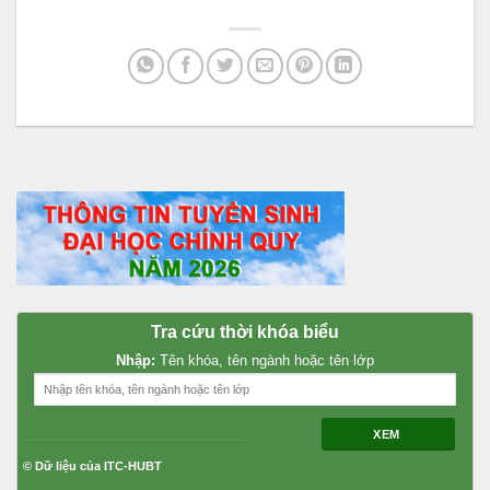
Tra cứu thời khóa biểu
Nhập:
Tên khóa, tên ngành hoặc tên lớp
XEM
© Dữ liệu của ITC-HUBT