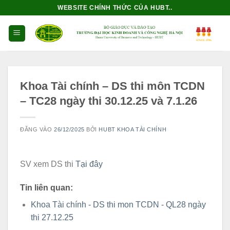
Bỏ
WEBSITE CHÍNH THỨC CỦA HUBT..
qua
nội
dung
Khoa Tài chính – DS thi môn TCDN
– TC28 ngày thi 30.12.25 và 7.1.26
ĐĂNG VÀO
26/12/2025
BỞI
HUBT KHOA TÀI CHÍNH
SV xem DS thi
Tại đây
Tin liên quan:
Khoa Tài chính - DS thi mon TCDN - QL28 ngày
thi 27.12.25