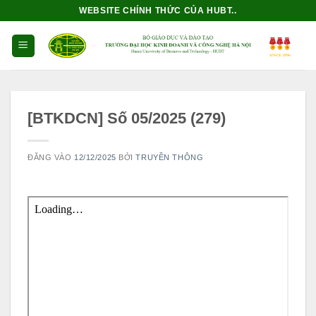
Bỏ
WEBSITE CHÍNH THỨC CỦA HUBT..
qua
nội
dung
[BTKDCN] Số 05/2025 (279)
ĐĂNG VÀO
12/12/2025
BỞI
TRUYỀN THÔNG