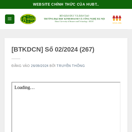
Bỏ
WEBSITE CHÍNH THỨC CỦA HUBT..
qua
nội
dung
[BTKDCN] Số 02/2024 (267)
ĐĂNG VÀO
26/09/2024
BỞI
TRUYỀN THÔNG