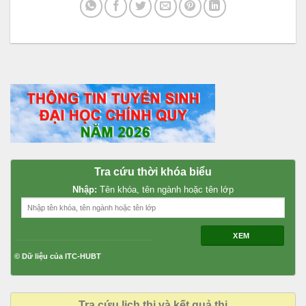
Tra cứu thời khóa biểu
Nhập:
Tên khóa, tên ngành hoặc tên lớp
XEM
© Dữ liệu của ITC-HUBT
Tra cứu lịch thi và kết quả thi