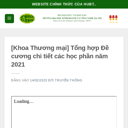
Bỏ
WEBSITE CHÍNH THỨC CỦA HUBT..
qua
nội
dung
[Khoa Thương mại] Tổng hợp Đề
cương chi tiết các học phần năm
2021
ĐĂNG VÀO
14/02/2023
BỞI
TRUYỀN THÔNG