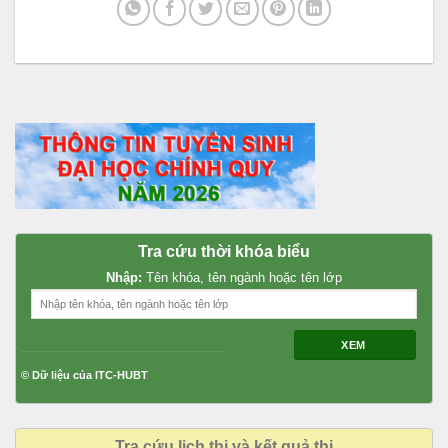
Tra cứu thời khóa biểu
Nhập:
Tên khóa, tên ngành hoặc tên lớp
XEM
© Dữ liệu của ITC-HUBT
Tra cứu lịch thi và kết quả thi