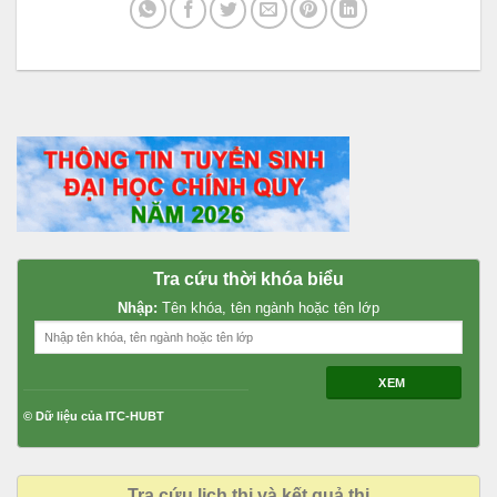
Tra cứu thời khóa biểu
Nhập:
Tên khóa, tên ngành hoặc tên lớp
XEM
© Dữ liệu của ITC-HUBT
Tra cứu lịch thi và kết quả thi