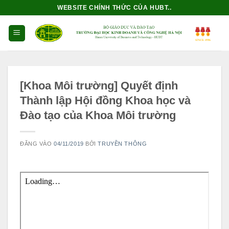
Bỏ
WEBSITE CHÍNH THỨC CỦA HUBT..
qua
nội
dung
[Khoa Môi trường] Quyết định
Thành lập Hội đồng Khoa học và
Đào tạo của Khoa Môi trường
ĐĂNG VÀO
04/11/2019
BỞI
TRUYỀN THÔNG