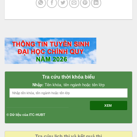
Tra cứu thời khóa biểu
Nhập:
Tên khóa, tên ngành hoặc tên lớp
XEM
© Dữ liệu của ITC-HUBT
Tra cứu lịch thi và kết quả thi