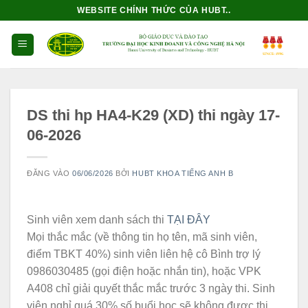
Bỏ
WEBSITE CHÍNH THỨC CỦA HUBT..
qua
nội
dung
DS thi hp HA4-K29 (XD) thi ngày 17-
06-2026
ĐĂNG VÀO
06/06/2026
BỞI
HUBT KHOA TIẾNG ANH B
Sinh viên xem danh sách thi
TẠI ĐÂY
Mọi thắc mắc (về thông tin họ tên, mã sinh viên,
điểm TBKT 40%) sinh viên liên hệ cô Bình trợ lý
0986030485 (gọi điện hoặc nhắn tin), hoặc VPK
A408 chỉ giải quyết thắc mắc trước 3 ngày thi. Sinh
viên nghỉ quá 30% số buổi học sẽ không được thi