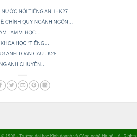
C NƯỚC NÓI TIẾNG ANH - K27
HỆ CHÍNH QUY NGÀNH NGÔN…
 ÂM - ÂM VỊ HỌC…
O KHOA HỌC “TIẾNG…
IẾNG ANH TOÀN CẦU - K28
 TIẾNG ANH CHUYÊN…
 © 1996 - Trường đại học Kinh doanh và Công nghệ Hà nội . All Right