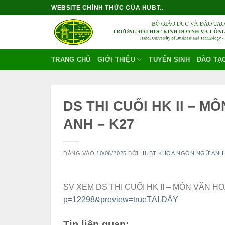
Bỏ
WEBSITE CHÍNH THỨC CỦA HUBT..
qua
nội
dung
TRANG CHỦ
GIỚI THIỆU
TUYỂN SINH
ĐÀO TẠ
DS THI CUỐI HK II – 
ANH – K27
ĐĂNG VÀO
10/06/2025
BỞI
HUBT KHOA NGÔN NGỮ ANH
SV XEM DS THI CUỐI HK II – MÔN VĂN 
p=12298&preview=trueTẠI ĐÂY
Tin liên quan: