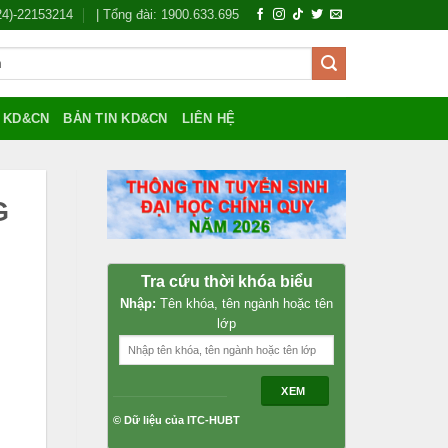
024)-22153214
| Tổng đài: 1900.633.695
Í KD&CN
BẢN TIN KD&CN
LIÊN HỆ
G
Tra cứu thời khóa biểu
Nhập:
Tên khóa, tên ngành hoặc tên
lớp
XEM
© Dữ liệu của ITC-HUBT