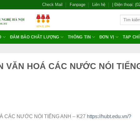
Check Mail
Fanpage
Liên hệ
| Điện thoại: (
O
ĐẢM BẢO CHẤT LƯỢNG
THÔNG TIN
ĐƠN VỊ
TẠP CH
MÔN VĂN HOÁ CÁC NƯỚC NÓI TIẾN
HOÁ CÁC NƯỚC NÓI TIẾNG ANH – K27
https://hubt.edu.vn/?