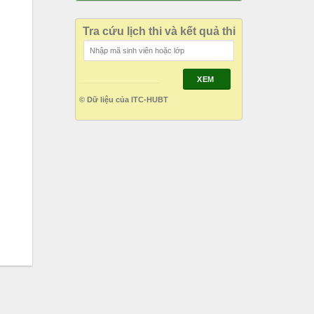
Tra cứu lịch thi và kết quả thi
XEM
© Dữ liệu của ITC-HUBT