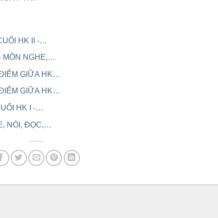
CUỐI HK II -…
II - MÔN NGHE,…
NG ĐIỂM GIỮA HK…
NG ĐIỂM GIỮA HK…
CUỐI HK I -…
E, NÓI, ĐỌC,…