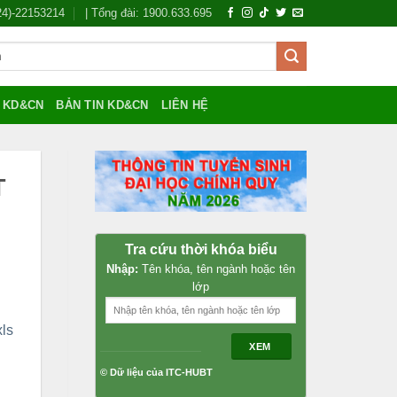
024)-22153214
| Tổng đài: 1900.633.695
Í KD&CN
BẢN TIN KD&CN
LIÊN HỆ
T
Tra cứu thời khóa biểu
Nhập:
Tên khóa, tên ngành hoặc tên
lớp
ls
XEM
© Dữ liệu của ITC-HUBT