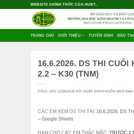
Bỏ
WEBSITE CHÍNH THỨC CỦA HUBT..
qua
nội
dung
TRANG CHỦ
GIỚI THIỆU
TUYỂN SINH
ĐÀO TẠ
16.6.2026. DS THI CUỐI
2.2 – K30 (TNM)
ĐĂNG VÀO
11/06/2026
BỞI
HUBT KHOA NGÔN NGỮ ANH
CÁC EM XEM DS THI TẠI:
16.6.2026. DS TH
– Google Sheets
HẠN CHO CÁC EM THẮC MẮC:
TRƯỚC 2 