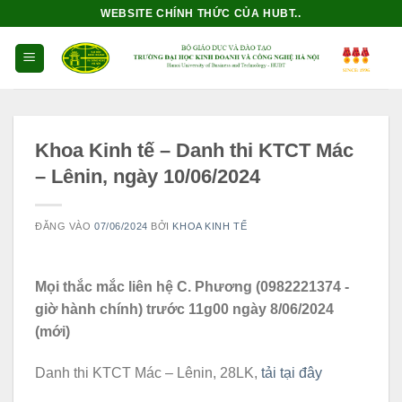
Bỏ
WEBSITE CHÍNH THỨC CỦA HUBT..
qua
nội
dung
Khoa Kinh tế – Danh thi KTCT Mác
– Lênin, ngày 10/06/2024
ĐĂNG VÀO
07/06/2024
BỞI
KHOA KINH TẾ
Mọi thắc mắc liên hệ C. Phương (0982221374 -
giờ hành chính) trước 11g00 ngày 8/06/2024
(mới)
Danh thi KTCT Mác – Lênin, 28LK,
tải tại đây