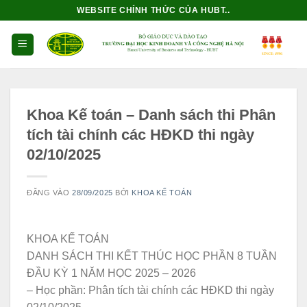
Bỏ
WEBSITE CHÍNH THỨC CỦA HUBT..
qua
nội
dung
Khoa Kế toán – Danh sách thi Phân
tích tài chính các HĐKD thi ngày
02/10/2025
ĐĂNG VÀO
28/09/2025
BỞI
KHOA KẾ TOÁN
KHOA KẾ TOÁN
DANH SÁCH THI KẾT THÚC HỌC PHẦN 8 TUẦN
ĐẦU KỲ 1 NĂM HỌC 2025 – 2026
– Học phần: Phân tích tài chính các HĐKD thi ngày