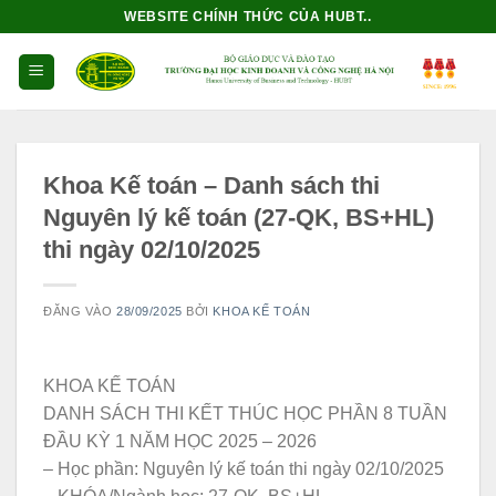
Bỏ
WEBSITE CHÍNH THỨC CỦA HUBT..
qua
nội
dung
Khoa Kế toán – Danh sách thi
Nguyên lý kế toán (27-QK, BS+HL)
thi ngày 02/10/2025
ĐĂNG VÀO
28/09/2025
BỞI
KHOA KẾ TOÁN
KHOA KẾ TOÁN
DANH SÁCH THI KẾT THÚC HỌC PHẦN 8 TUẦN
ĐẦU KỲ 1 NĂM HỌC 2025 – 2026
– Học phần: Nguyên lý kế toán thi ngày 02/10/2025