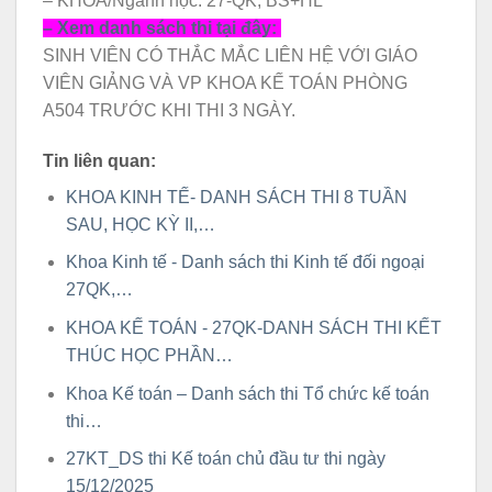
– KHÓA/Ngành học: 27-QK, BS+HL
– Xem danh sách thi tại đây:
SINH VIÊN CÓ THẮC MẮC LIÊN HỆ VỚI GIÁO
VIÊN GIẢNG VÀ VP KHOA KẾ TOÁN PHÒNG
A504 TRƯỚC KHI THI 3 NGÀY.
Tin liên quan:
KHOA KINH TẾ- DANH SÁCH THI 8 TUẦN
SAU, HỌC KỲ II,…
Khoa Kinh tế - Danh sách thi Kinh tế đối ngoại
27QK,…
KHOA KẾ TOÁN - 27QK-DANH SÁCH THI KẾT
THÚC HỌC PHẦN…
Khoa Kế toán – Danh sách thi Tổ chức kế toán
thi…
27KT_DS thi Kế toán chủ đầu tư thi ngày
15/12/2025