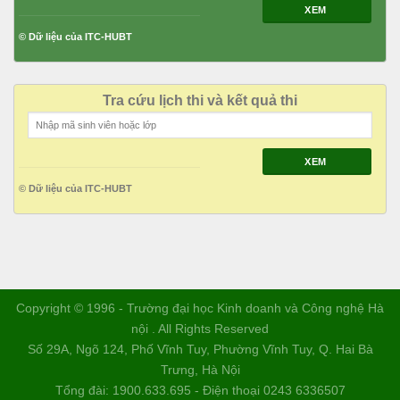
XEM
© Dữ liệu của ITC-HUBT
Tra cứu lịch thi và kết quả thi
XEM
© Dữ liệu của ITC-HUBT
Copyright © 1996 - Trường đại học Kinh doanh và Công nghệ Hà
nội . All Rights Reserved
Số 29A, Ngõ 124, Phố Vĩnh Tuy, Phường Vĩnh Tuy, Q. Hai Bà
Trưng, Hà Nội
Tổng đài: 1900.633.695 - Điện thoại 0243 6336507