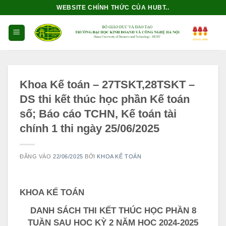
Bỏ
WEBSITE CHÍNH THỨC CỦA HUBT..
qua
nội
dung
Khoa Kế toán – 27TSKT,28TSKT –
DS thi kết thúc học phần Kế toán
số; Báo cáo TCHN, Kế toán tài
chính 1 thi ngày 25/06/2025
ĐĂNG VÀO
22/06/2025
BỞI
KHOA KẾ TOÁN
KHOA KẾ TOÁN
DANH SÁCH THI KẾT THÚC HỌC PHẦN 8
TUẦN SAU HỌC KỲ 2 NĂM HỌC 2024-2025