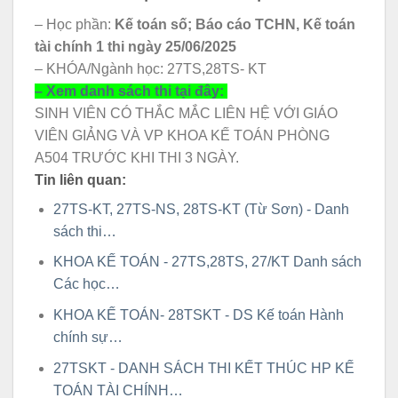
– Học phần:
Kế toán số; Báo cáo TCHN, Kế toán
tài chính 1 thi ngày 25/06/2025
– KHÓA/Ngành học: 27TS,28TS- KT
– Xem danh sách thi tại đây:
SINH VIÊN CÓ THẮC MẮC LIÊN HỆ VỚI GIÁO
VIÊN GIẢNG VÀ VP KHOA KẾ TOÁN PHÒNG
A504 TRƯỚC KHI THI 3 NGÀY.
Tin liên quan:
27TS-KT, 27TS-NS, 28TS-KT (Từ Sơn) - Danh
sách thi…
KHOA KẾ TOÁN - 27TS,28TS, 27/KT Danh sách
Các học…
KHOA KẾ TOÁN- 28TSKT - DS Kế toán Hành
chính sự…
27TSKT - DANH SÁCH THI KẾT THÚC HP KẾ
TOÁN TÀI CHÍNH…