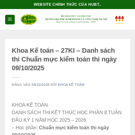
Bỏ
WEBSITE CHÍNH THỨC CỦA HUBT..
qua
nội
dung
Khoa Kế toán – 27KI – Danh sách
thi Chuẩn mực kiểm toán thi ngày
09/10/2025
ĐĂNG VÀO
04/10/2025
BỞI
KHOA KẾ TOÁN
KHOA KẾ TOÁN
DANH SÁCH THI KẾT THÚC HỌC PHẦN 8 TUẦN
ĐẦU KỲ 1 NĂM HỌC 2025 – 2026
– Học phần:
Chuẩn mực kiểm toán thi ngày