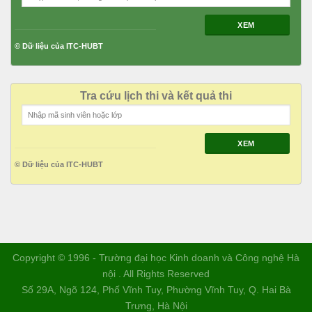
XEM
© Dữ liệu của ITC-HUBT
Tra cứu lịch thi và kết quả thi
XEM
© Dữ liệu của ITC-HUBT
Copyright © 1996 - Trường đại học Kinh doanh và Công nghệ Hà
nội . All Rights Reserved
Số 29A, Ngõ 124, Phố Vĩnh Tuy, Phường Vĩnh Tuy, Q. Hai Bà
Trưng, Hà Nội