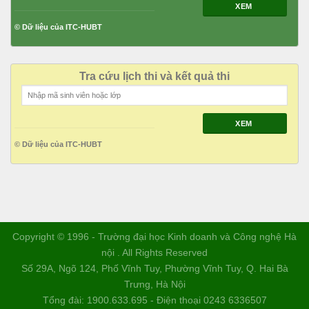
XEM
© Dữ liệu của ITC-HUBT
Tra cứu lịch thi và kết quả thi
XEM
© Dữ liệu của ITC-HUBT
Copyright © 1996 - Trường đại học Kinh doanh và Công nghệ Hà
nội . All Rights Reserved
Số 29A, Ngõ 124, Phố Vĩnh Tuy, Phường Vĩnh Tuy, Q. Hai Bà
Trưng, Hà Nội
Tổng đài: 1900.633.695 - Điện thoại 0243 6336507