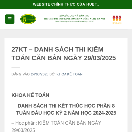
Bỏ
WEBSITE CHÍNH THỨC CỦA HUBT..
qua
nội
dung
27KT – DANH SÁCH THI KIỂM
TOÁN CĂN BẢN NGÀY 29/03/2025
ĐĂNG VÀO
24/03/2025
BỞI
KHOA KẾ TOÁN
KHOA KẾ TOÁN
DANH SÁCH THI KẾT THÚC HỌC PHẦN 8
TUẦN ĐẦU HỌC KỲ 2 NĂM HỌC 2024-2025
– Học phần: KIỂM TOÁN CĂN BẢN NGÀY
29/03/2025