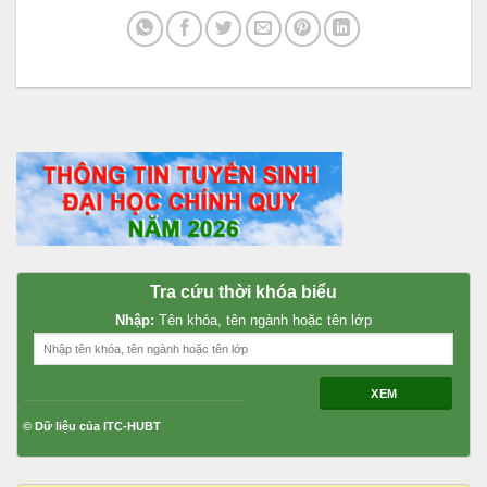
Tra cứu thời khóa biểu
Nhập:
Tên khóa, tên ngành hoặc tên lớp
XEM
© Dữ liệu của ITC-HUBT