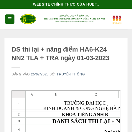
Bỏ
WEBSITE CHÍNH THỨC CỦA HUBT..
qua
nội
dung
DS thi lại + nâng điểm HA6-K24
NN2 TLA + TRA ngày 01-03-2023
ĐĂNG VÀO
25/02/2023
BỞI
TRUYỀN THÔNG