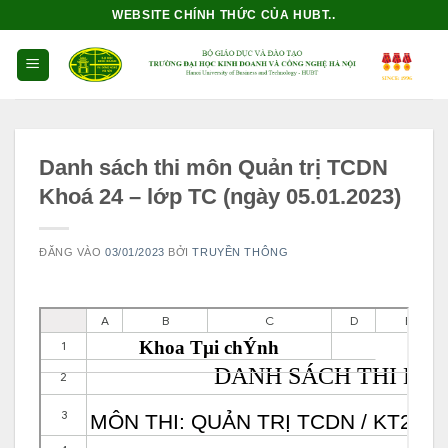
Bỏ
WEBSITE CHÍNH THỨC CỦA HUBT..
qua
nội
dung
Danh sách thi môn Quản trị TCDN
Khoá 24 – lớp TC (ngày 05.01.2023)
ĐĂNG VÀO
03/01/2023
BỞI
TRUYỀN THÔNG