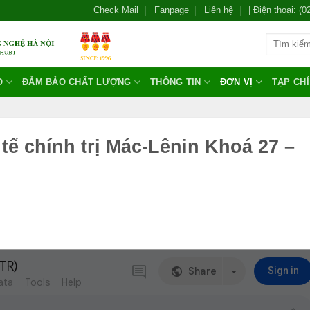
Check Mail
Fanpage
Liên hệ
| Điện thoại: (
O
ĐẢM BẢO CHẤT LƯỢNG
THÔNG TIN
ĐƠN VỊ
TẠP CH
tế chính trị Mác-Lênin Khoá 27 –