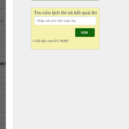
Tra cứu lịch thi và kết quả thi
XEM
© Dữ liệu của ITC-HUBT