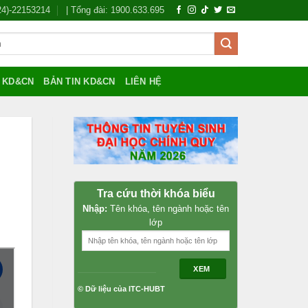
024)-22153214
| Tổng đài: 1900.633.695
Í KD&CN
BẢN TIN KD&CN
LIÊN HỆ
Tra cứu thời khóa biểu
Nhập:
Tên khóa, tên ngành hoặc tên
lớp
XEM
© Dữ liệu của ITC-HUBT