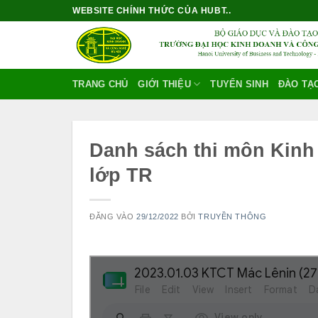
Bỏ
WEBSITE CHÍNH THỨC CỦA HUBT..
qua
nội
dung
TRANG CHỦ
GIỚI THIỆU
TUYỂN SINH
ĐÀO TẠ
Danh sách thi môn Kinh 
lớp TR
ĐĂNG VÀO
29/12/2022
BỞI
TRUYỀN THÔNG