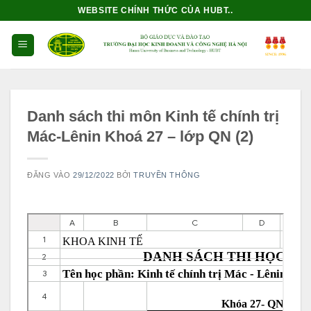
Bỏ
WEBSITE CHÍNH THỨC CỦA HUBT..
qua
nội
dung
Danh sách thi môn Kinh tế chính trị
Mác-Lênin Khoá 27 – lớp QN (2)
ĐĂNG VÀO
29/12/2022
BỞI
TRUYỀN THÔNG