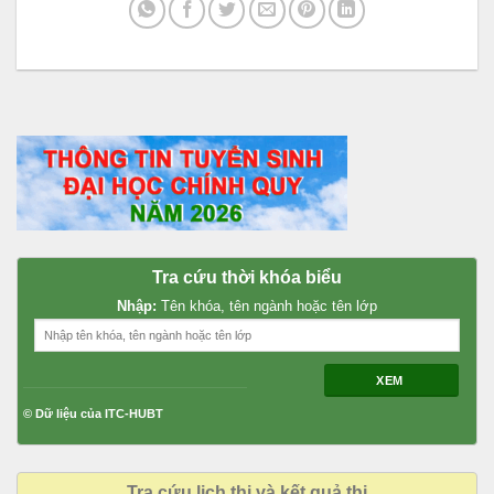
Tra cứu thời khóa biểu
Nhập:
Tên khóa, tên ngành hoặc tên lớp
XEM
© Dữ liệu của ITC-HUBT
Tra cứu lịch thi và kết quả thi