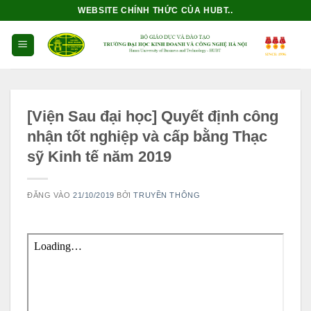
Bỏ
WEBSITE CHÍNH THỨC CỦA HUBT..
qua
nội
dung
[Viện Sau đại học] Quyết định công
nhận tốt nghiệp và cấp bằng Thạc
sỹ Kinh tế năm 2019
ĐĂNG VÀO
21/10/2019
BỞI
TRUYỀN THÔNG