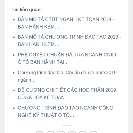
Tin liên quan:
BẢN MÔ TẢ CTĐT NGÀNH KẾ TOÁN 2019 –
BAN HÀNH KÈM…
BẢN MÔ TẢ CHƯƠNG TRÌNH ĐÀO TẠO 2019 -
BAN HÀNH KÈM…
PHÊ DUYỆT CHUẨN ĐẦU RA NGÀNH CNKT
Ô TÔ BAN HÀNH TẠI…
Chương trình đào tạo, Chuẩn đầu ra năm 2019
ngành…
ĐỀ CƯƠNG CHI TIẾT CÁC HỌC PHẦN 2019
CỦA KHOA KẾ TOÁN
CHƯƠNG TRÌNH ĐÀO TẠO NGÀNH CÔNG
NGHỆ KỸ THUẬT Ô TÔ…