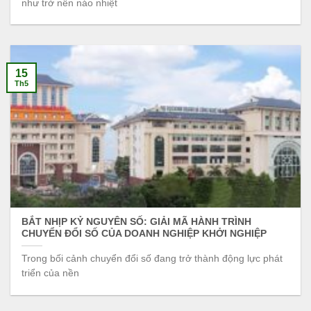
như trở nên náo nhiệt
15
Th5
BẮT NHỊP KỶ NGUYÊN SỐ: GIẢI MÃ HÀNH TRÌNH
CHUYỂN ĐỔI SỐ CỦA DOANH NGHIỆP KHỞI NGHIỆP
Trong bối cảnh chuyển đổi số đang trở thành động lực phát
triển của nền