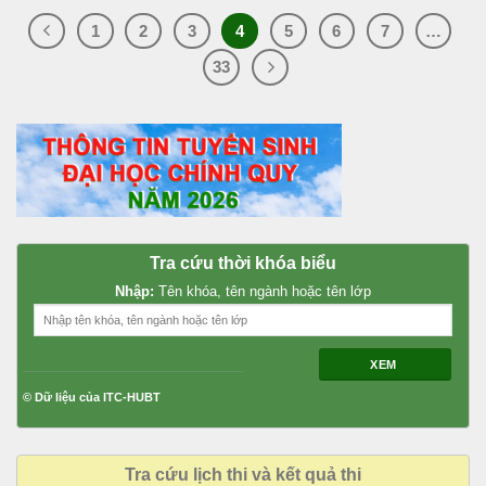
1
2
3
4
5
6
7
…
33
Tra cứu thời khóa biểu
Nhập:
Tên khóa, tên ngành hoặc tên lớp
XEM
© Dữ liệu của ITC-HUBT
Tra cứu lịch thi và kết quả thi