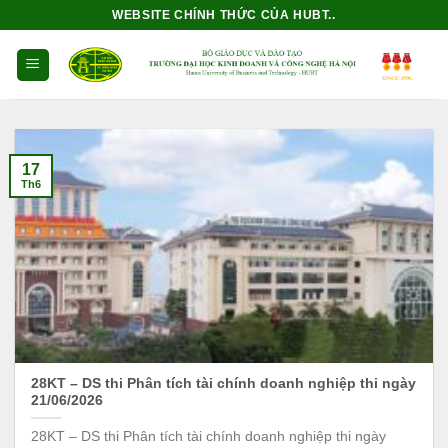
Bỏ
WEBSITE CHÍNH THỨC CỦA HUBT..
qua
nội
dung
17
Th6
28KT – DS thi Phân tích tài chính doanh nghiệp thi ngày
21/06/2026
28KT – DS thi Phân tích tài chính doanh nghiệp thi ngày