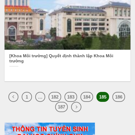
[Khoa Môi trường] Quyết định thành lập Khoa Môi
trường
1
…
182
183
184
185
186
187