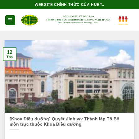
Bỏ
WEBSITE CHÍNH THỨC CỦA HUBT..
qua
nội
dung
12
Th4
[Khoa Điều dưỡng] Quyết định v/v Thành lập Tổ Bộ
môn trực thuộc Khoa Điều dưỡng