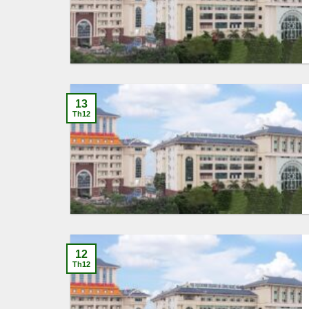
13
Th12
12
Th12