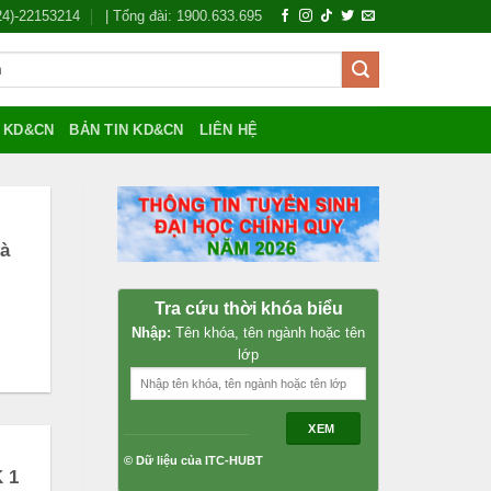
024)-22153214
| Tổng đài: 1900.633.695
Í KD&CN
BẢN TIN KD&CN
LIÊN HỆ
và
Tra cứu thời khóa biểu
Nhập:
Tên khóa, tên ngành hoặc tên
lớp
XEM
© Dữ liệu của ITC-HUBT
K 1