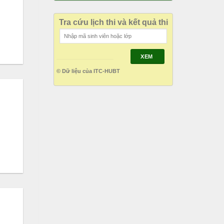
Tra cứu lịch thi và kết quả thi
XEM
© Dữ liệu của ITC-HUBT