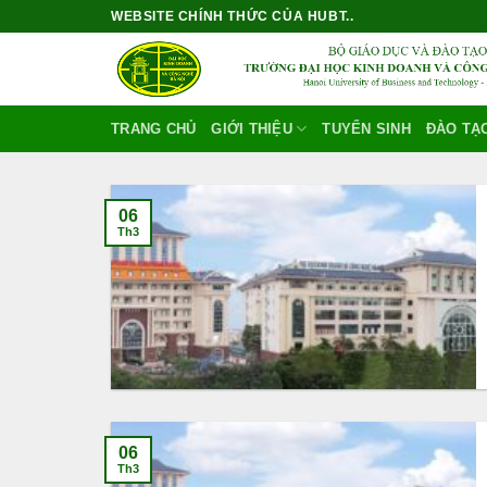
Bỏ
WEBSITE CHÍNH THỨC CỦA HUBT..
qua
nội
dung
TRANG CHỦ
GIỚI THIỆU
TUYỂN SINH
ĐÀO TẠ
06
Th3
06
Th3