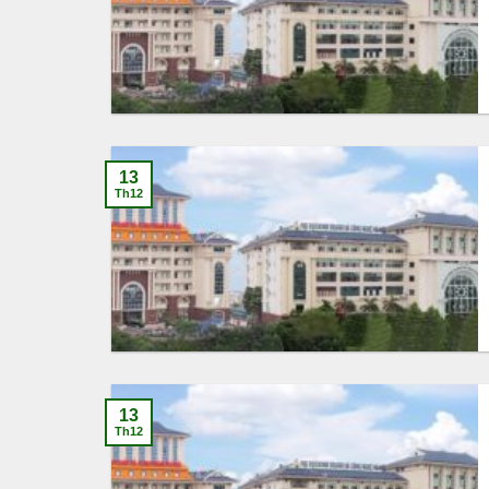
13
Th12
13
Th12