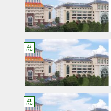
22
Th12
21
Th12