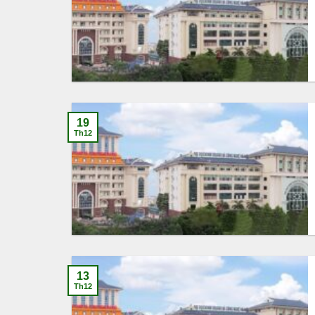
19
Th12
13
Th12