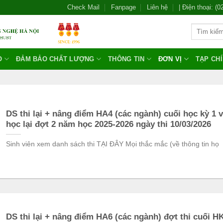
Check Mail
Fanpage
Liên hệ
| Điện thoại: (
O
ĐẢM BẢO CHẤT LƯỢNG
THÔNG TIN
ĐƠN VỊ
TẠP CH
DS thi lại + nâng điểm HA4 (các ngành) cuối học kỳ 1 
học lại đợt 2 năm học 2025-2026 ngày thi 10/03/2026
Sinh viên xem danh sách thi TẠI ĐÂY Mọi thắc mắc (về thông tin họ
DS thi lại + nâng điểm HA6 (các ngành) đợt thi cuối H