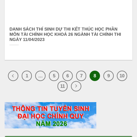
DANH SÁCH THÍ SINH DỰ THI KẾT THÚC HỌC PHẦN
MÔN TÀI CHÍNH HỌC KHOÁ 26 NGÀNH TÀI CHÍNH THI
NGÀY 11/04/2023
1
…
5
6
7
8
9
10
11