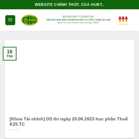
Bỏ
WEBSITE CHÍNH THỨC CỦA HUBT..
qua
nội
dung
16
Th6
[Khoa Tài chính] DS thi ngày 20.06.2023 học phần Thuế
K25.TC