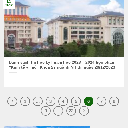
19
Th12
Danh sách thi học kỳ I năm học 2023 – 2024 học phần
“Kinh tế vĩ mô” Khoá 27 ngành NH thi ngày 20/12/2023
1
…
3
4
5
6
7
8
9
…
22