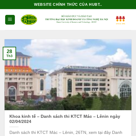
Bỏ
WEBSITE CHÍNH THỨC CỦA HUBT..
qua
nội
dung
28
Th3
Khoa kinh tế – Danh sách thi KTCT Mác – Lênin ngày
02/04/2024
Danh sách thi KTCT Mác – Lênin, 26TN, xem tại đây Danh