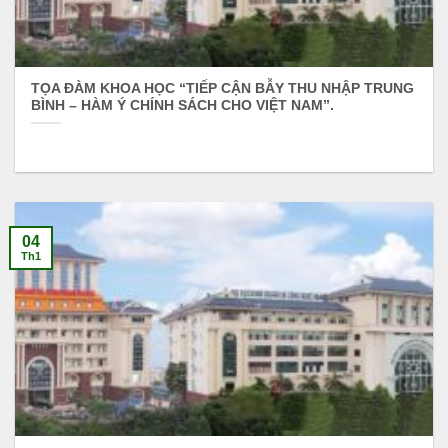
TỌA ĐÀM KHOA HỌC “TIẾP CẬN BẪY THU NHẬP TRUNG
BÌNH – HÀM Ý CHÍNH SÁCH CHO VIỆT NAM”.
04
Th1