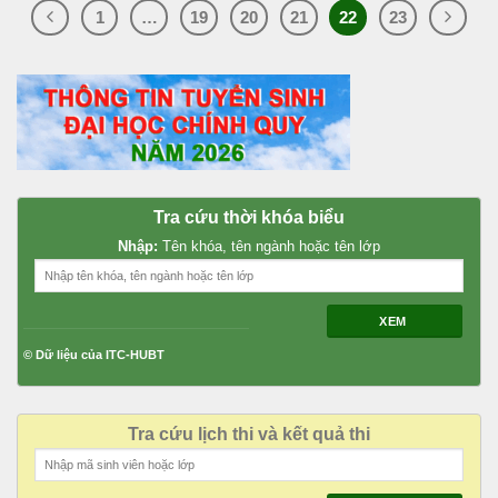
1
…
19
20
21
22
23
Tra cứu thời khóa biểu
Nhập:
Tên khóa, tên ngành hoặc tên lớp
XEM
© Dữ liệu của ITC-HUBT
Tra cứu lịch thi và kết quả thi