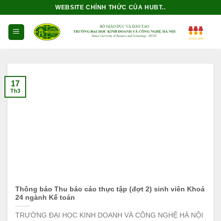
Bỏ
WEBSITE CHÍNH THỨC CỦA HUBT..
qua
nội
dung
17
Th3
Thông báo Thu báo cáo thực tập (đợt 2) sinh viên Khoá
24 ngành Kế toán
TRƯỜNG ĐẠI HỌC KINH DOANH VÀ CÔNG NGHỆ HÀ NỘI