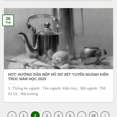
26
Th6
HOT: HƯỚNG DẪN NỘP HỒ SƠ XÉT TUYỂN NGÀNH KIẾN
TRÚC NĂM HỌC 2025
1. Thông tin ngành: Tên ngành: Kiến trúc; Mã ngành: 758
01 01; Mã trường
1
2
3
4
5
…
28