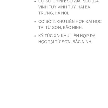
CƠ SỞ CHÍNH: SỐ 29A, NGÕ 124,
VĨNH TUY VĨNH TUY, HAI BÀ
TRƯNG, HÀ NỘI.
CƠ SỞ 2: KHU LIÊN HỢP ĐẠI HỌC
TẠI TỪ SƠN, BẮC NINH.
KÝ TÚC XÁ: KHU LIÊN HỢP ĐẠI
HỌC TẠI TỪ SƠN, BẮC NINH