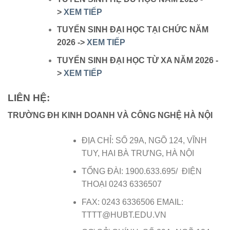
>
XEM TIẾP
TUYỂN SINH ĐẠI HỌC TẠI CHỨC NĂM
2026 ->
XEM TIẾP
TUYỂN SINH ĐẠI HỌC TỪ XA NĂM 2026 -
>
XEM TIẾP
LIÊN HỆ:
TRƯỜNG ĐH KINH DOANH VÀ CÔNG NGHỆ HÀ NỘI
ĐỊA CHỈ: SỐ 29A, NGÕ 124, VĨNH
TUY, HAI BÀ TRƯNG, HÀ NỘI
TỔNG ĐÀI: 1900.633.695/ ĐIỆN
THOẠI 0243 6336507
FAX: 0243 6336506 EMAIL:
TTTT@HUBT.EDU.VN