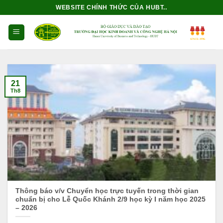
Bỏ
WEBSITE CHÍNH THỨC CỦA HUBT..
qua
nội
dung
21
Th8
Thông báo v/v Chuyển học trực tuyến trong thời gian
chuẩn bị cho Lễ Quốc Khánh 2/9 học kỳ I năm học 2025
– 2026