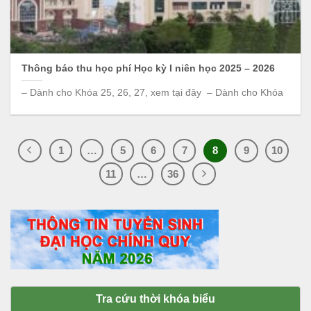
Thông báo thu học phí Học kỳ I niên học 2025 – 2026
– Dành cho Khóa 25, 26, 27, xem tại đây – Dành cho Khóa
1
…
5
6
7
8
9
10
11
…
36
Tra cứu thời khóa biểu