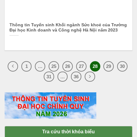
Thông tin Tuyển sinh Khối ngành Sức khoẻ của Trường
Đại học Kinh doanh và Công nghệ Hà Nội năm 2023
1
…
25
26
27
28
29
30
31
…
36
Tra cứu thời khóa biểu