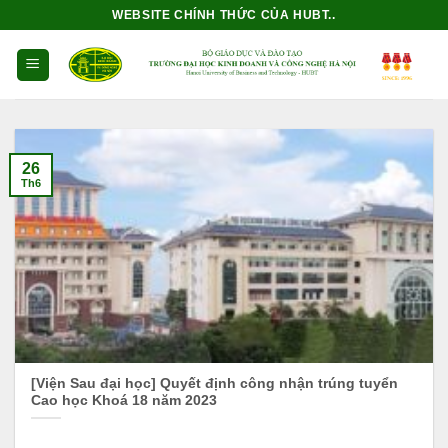
Bỏ
WEBSITE CHÍNH THỨC CỦA HUBT..
qua
nội
dung
26
Th6
[Viện Sau đại học] Quyết định công nhận trúng tuyển
Cao học Khoá 18 năm 2023