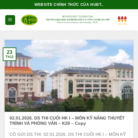
Bỏ
WEBSITE CHÍNH THỨC CỦA HUBT..
qua
nội
dung
23
Th12
02.01.2026. DS THI CUỐI HK I – MÔN KỸ NĂNG THUYẾT
TRÌNH VÀ PHỎNG VẤN – K28 – Copy
CÔ GỬI DS THI: 02.01.2026. DS THI CUỐI HK I – MÔN KỸ