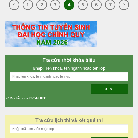
1
2
3
4
5
6
7
Tra cứu thời khóa biểu
Nhập:
Tên khóa, tên ngành hoặc tên lớp
XEM
© Dữ liệu của ITC-HUBT
Tra cứu lịch thi và kết quả thi