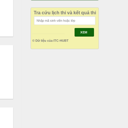
Tra cứu lịch thi và kết quả thi
XEM
© Dữ liệu của ITC-HUBT