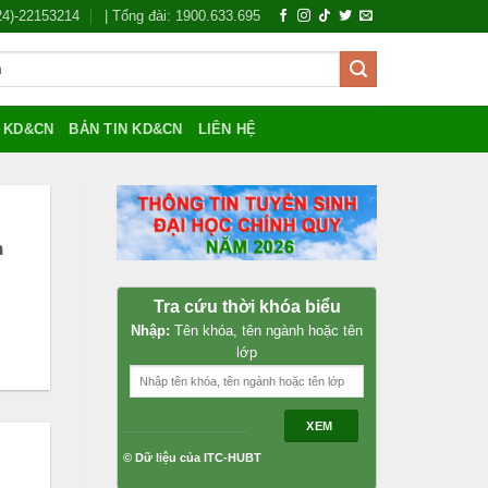
024)-22153214
| Tổng đài: 1900.633.695
Í KD&CN
BẢN TIN KD&CN
LIÊN HỆ
h
Tra cứu thời khóa biểu
Nhập:
Tên khóa, tên ngành hoặc tên
lớp
XEM
© Dữ liệu của ITC-HUBT