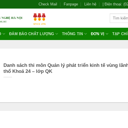
Check Mail
Fanpage
Liên hệ
| Điện thoại: (
O
ĐẢM BẢO CHẤT LƯỢNG
THÔNG TIN
ĐƠN VỊ
TẠP CH
Danh sách thi môn Quản lý phát triển kinh tế vùng lãn
thổ Khoá 24 – lớp QK