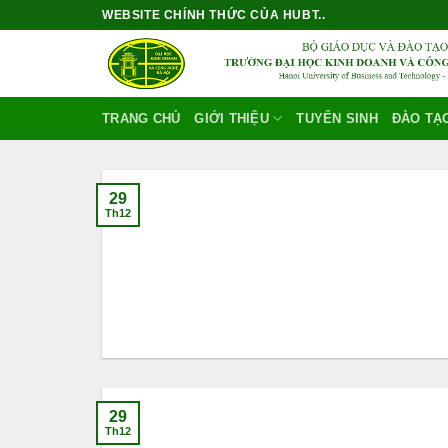
Bỏ
WEBSITE CHÍNH THỨC CỦA HUBT..
qua
nội
dung
TRANG CHỦ
GIỚI THIỆU
TUYỂN SINH
ĐÀO TẠ
29
Th12
29
Th12