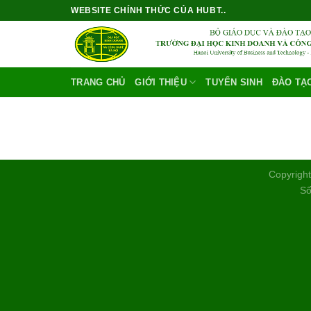
Bỏ
WEBSITE CHÍNH THỨC CỦA HUBT..
qua
nội
dung
TRANG CHỦ
GIỚI THIỆU
TUYỂN SINH
ĐÀO TẠ
Copyright
Số