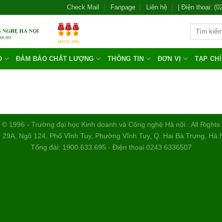
Check Mail
Fanpage
Liên hệ
| Điện thoại: (
O
ĐẢM BẢO CHẤT LƯỢNG
THÔNG TIN
ĐƠN VỊ
TẠP CH
 © 1996 - Trường đại học Kinh doanh và Công nghệ Hà nội . All Right
 29A, Ngõ 124, Phố Vĩnh Tuy, Phường Vĩnh Tuy, Q. Hai Bà Trưng, Hà 
Tổng đài: 1900.633.695 - Điện thoại 0243 6336507