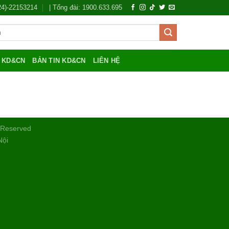
024)-22153214
| Tổng đài: 1900.633.695
Í KD&CN
BẢN TIN KD&CN
LIÊN HỆ
s Reserved
Nội