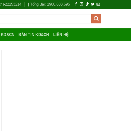
024)-22153214
| Tổng đài: 1900.633.695
Í KD&CN
BẢN TIN KD&CN
LIÊN HỆ