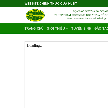
Bỏ
WEBSITE CHÍNH THỨC CỦA HUBT..
qua
nội
dung
TRANG CHỦ
GIỚI THIỆU
TUYỂN SINH
ĐÀO TẠ