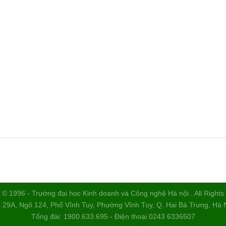
 © 1996 - Trường đại học Kinh doanh và Công nghệ Hà nội . All Right
 29A, Ngõ 124, Phố Vĩnh Tuy, Phường Vĩnh Tuy, Q. Hai Bà Trưng, Hà 
Tổng đài: 1900.633.695 - Điện thoại 0243 6336507