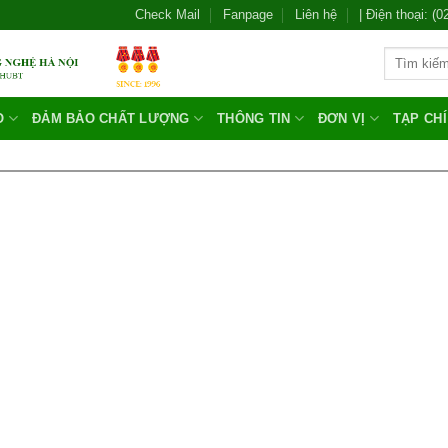
Check Mail
Fanpage
Liên hệ
| Điện thoại: (
O
ĐẢM BẢO CHẤT LƯỢNG
THÔNG TIN
ĐƠN VỊ
TẠP CH