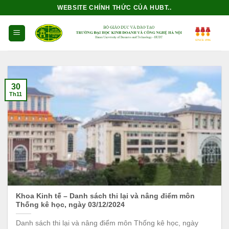
Bỏ
WEBSITE CHÍNH THỨC CỦA HUBT..
qua
nội
dung
30
Th11
Khoa Kinh tế – Danh sách thi lại và nâng điểm môn
Thống kê học, ngày 03/12/2024
Danh sách thi lại và nâng điểm môn Thống kê học, ngày