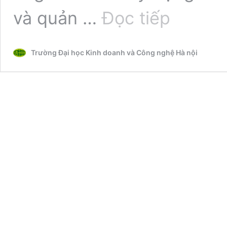
Chương
và quản …
Đọc tiếp
trình
đào
tạo
Trường Đại học Kinh doanh và Công nghệ Hà nội
ngành
Quản
lý
đô
thị
và
công
trình
–
Định
hình
tương
lai
đô
thị
bền
vững